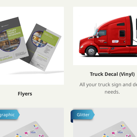
треть подробности Flyers
Посмотреть подробности Tr
Truck Decal (Vinyl)
All your truck sign and d
needs.
Flyers
l)
треть подробности Build Custom Stickers
Посмотреть подробности B
graphic
Glitter