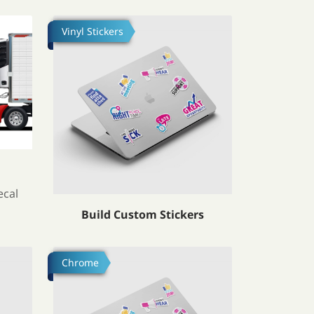
uck Decal (Vinyl)
Посмотреть подробности Build Custom Stickers
Vinyl Stickers
ecal
Build Custom Stickers
uild Custom Stickers
Посмотреть подробности Build Custom Stickers
Chrome