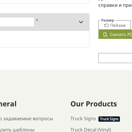
справки и при
*
Размер
Пейзаж
Скачать P
neral
Our Products
о задаваемые вопросы
Truck Signs
Truck Signs
узить шаблоны
Truck Decal (Vinyl)