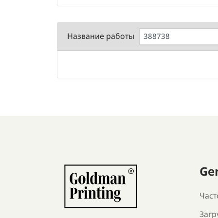
Название работы
Ge
Част
Загр