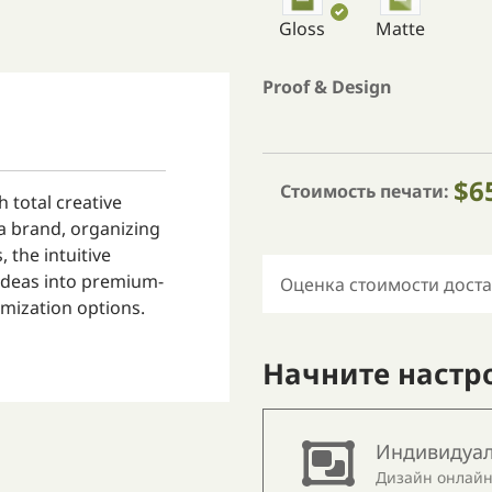
Gloss
Matte
Proof & Design
$6
Стоимость печати:
h total creative
a brand, organizing
, the intuitive
 ideas into premium-
Оценка стоимости дост
omization options.
Начните настр
Индивидуа
Дизайн онлайн