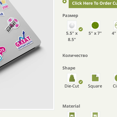
Click Here To Order C
Размер
5.5" x
5" x 7"
4"
8.5"
Количество
Shape
Die-Cut
Square
Ci
Material