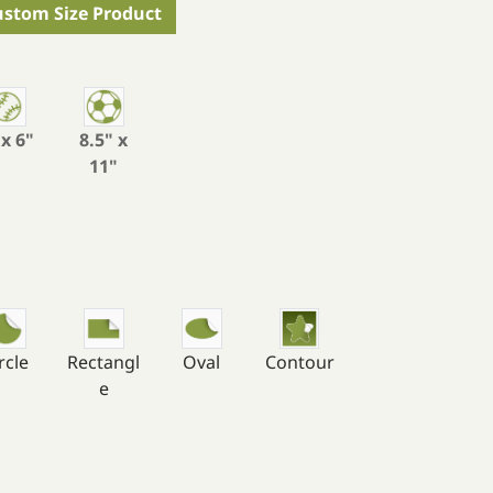
ustom Size Product
 x 6"
8.5" x
11"
rcle
Rectangl
Oval
Contour
e