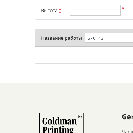
*
Высота
()
Название работы
Ge
Част