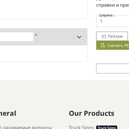
справки и при
Ширина
()
*
Пейзаж
Скачать P
neral
Our Products
о задаваемые вопросы
Truck Signs
Truck Signs