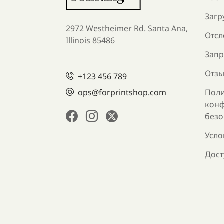
Загр
2972 Westheimer Rd. Santa Ana,
Отсл
Illinois 85486
Запр
Отзы
+123 456 789
ops@forprintshop.com
Поли
конф
безо
Усло
Дост