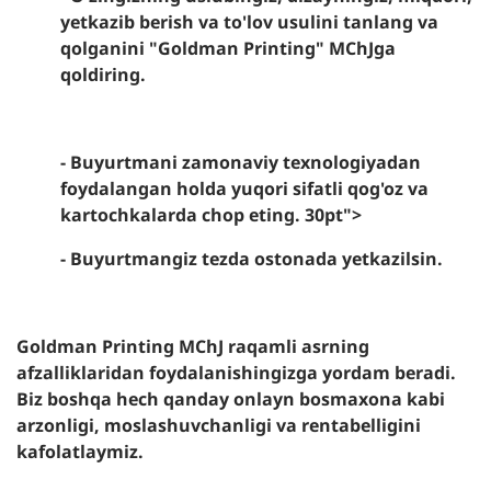
yetkazib berish va to'lov usulini tanlang va
qolganini "Goldman Printing" MChJga
qoldiring.
- Buyurtmani zamonaviy texnologiyadan
foydalangan holda yuqori sifatli qog'oz va
kartochkalarda chop eting. 30pt">
- Buyurtmangiz tezda ostonada yetkazilsin.
Goldman Printing MChJ raqamli asrning
afzalliklaridan foydalanishingizga yordam beradi.
Biz boshqa hech qanday onlayn bosmaxona kabi
arzonligi, moslashuvchanligi va rentabelligini
kafolatlaymiz.