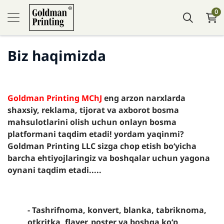
0
Biz haqimizda
Goldman Printing MChJ
eng arzon narxlarda
shaxsiy, reklama, tijorat va axborot bosma
mahsulotlarini olish uchun onlayn bosma
platformani taqdim etadi! yordam yaqinmi?
Goldman Printing LLC
sizga chop etish boʻyicha
barcha ehtiyojlaringiz va boshqalar uchun yagona
oynani taqdim etadi.....
- Tashrifnoma, konvert, blanka, tabriknoma,
otkritka, flayer, poster va boshqa koʻp