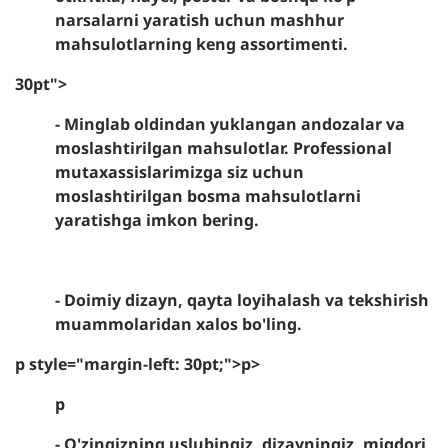
narsalarni yaratish uchun mashhur
mahsulotlarning keng assortimenti.
30pt">
- Minglab oldindan yuklangan andozalar va
moslashtirilgan mahsulotlar. Professional
mutaxassislarimizga siz uchun
moslashtirilgan bosma mahsulotlarni
yaratishga imkon bering.
- Doimiy dizayn, qayta loyihalash va tekshirish
muammolaridan xalos bo'ling.
p style="margin-left: 30pt;">p>
p
- O'zingizning uslubingiz, dizayningiz, miqdori,