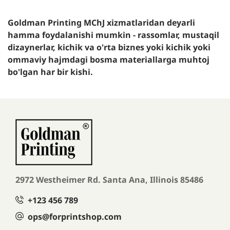
Goldman Printing MChJ xizmatlaridan deyarli
hamma foydalanishi mumkin - rassomlar, mustaqil
dizaynerlar, kichik va o'rta biznes yoki kichik yoki
ommaviy hajmdagi bosma materiallarga muhtoj
bo'lgan har bir kishi.
2972 Westheimer Rd. Santa Ana,
Illinois 85486
+123 456 789
ops@forprintshop.com