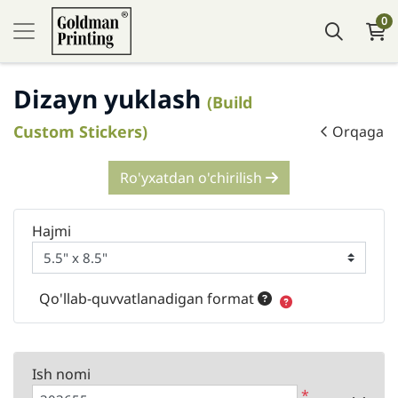
0
Dizayn yuklash
(Build
Custom Stickers)
Orqaga
Ro'yxatdan o'chirilish
Hajmi
Qo'llab-quvvatlanadigan format
Ish nomi
*