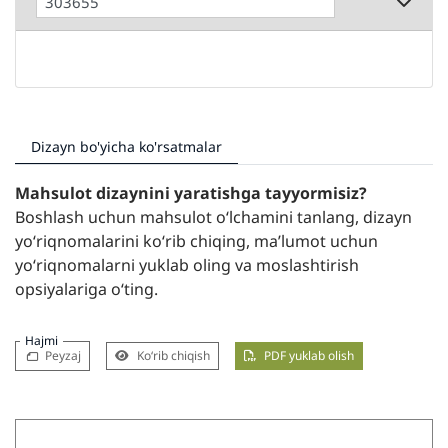
Dizayn bo'yicha ko'rsatmalar
Mahsulot dizaynini yaratishga tayyormisiz?
Boshlash uchun mahsulot oʻlchamini tanlang, dizayn
yoʻriqnomalarini koʻrib chiqing, maʼlumot uchun
yoʻriqnomalarni yuklab oling va moslashtirish
opsiyalariga oʻting.
Hajmi
Peyzaj
Ko‘rib chiqish
PDF yuklab olish