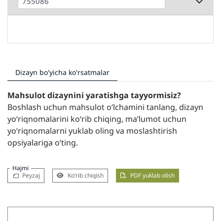
Dizayn bo'yicha ko'rsatmalar
Mahsulot dizaynini yaratishga tayyormisiz?
Boshlash uchun mahsulot oʻlchamini tanlang, dizayn
yoʻriqnomalarini koʻrib chiqing, maʼlumot uchun
yoʻriqnomalarni yuklab oling va moslashtirish
opsiyalariga oʻting.
Hajmi
Peyzaj
Ko‘rib chiqish
PDF yuklab olish