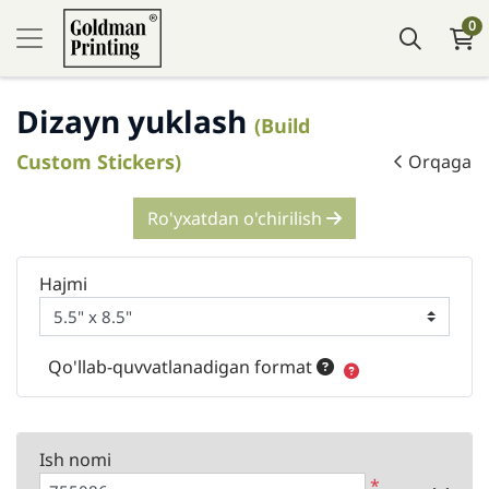
0
Dizayn yuklash
(Build
Custom Stickers)
Orqaga
Ro'yxatdan o'chirilish
Hajmi
Qo'llab-quvvatlanadigan format
Ish nomi
*