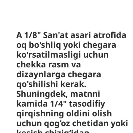
A 1/8" San'at asari atrofida
oq bo'shliq yoki chegara
ko'rsatilmasligi uchun
chekka rasm va
dizaynlarga chegara
qo'shilishi kerak.
Shuningdek, matnni
kamida 1/4" tasodifiy
qirqishning oldini olish
uchun qog‘oz chetidan yoki
kesish chizig‘idan