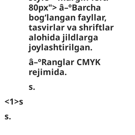
80px"> â–ºBarcha
bogʻlangan fayllar,
tasvirlar va shriftlar
alohida jildlarga
joylashtirilgan.
â–ºRanglar CMYK
rejimida.
s.
<1>s
s.