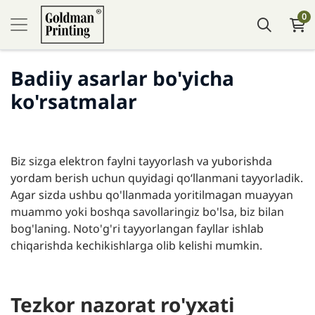
0
Badiiy asarlar bo'yicha
ko'rsatmalar
Biz sizga elektron faylni tayyorlash va yuborishda
yordam berish uchun quyidagi qoʻllanmani tayyorladik.
Agar sizda ushbu qo'llanmada yoritilmagan muayyan
muammo yoki boshqa savollaringiz bo'lsa, biz bilan
bog'laning. Noto'g'ri tayyorlangan fayllar ishlab
chiqarishda kechikishlarga olib kelishi mumkin.
Tezkor nazorat ro'yxati