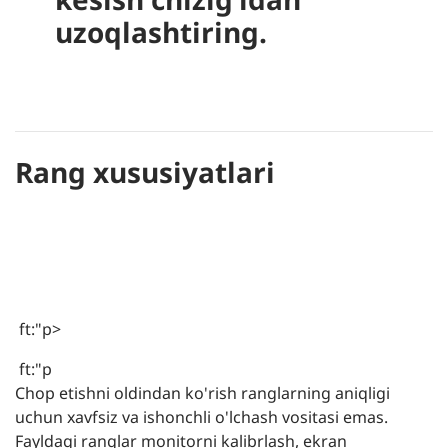
uzoqlashtiring.
Rang xususiyatlari
ft:"p>
ft:"p
Chop etishni oldindan ko'rish ranglarning aniqligi
uchun xavfsiz va ishonchli o'lchash vositasi emas.
Fayldagi ranglar monitorni kalibrlash, ekran