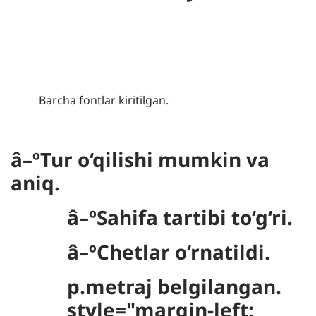
Barcha fontlar kiritilgan.
â–ºTur o‘qilishi mumkin va
aniq.
â–ºSahifa tartibi to‘g‘ri.
â–ºChetlar o‘rnatildi.
p.metraj belgilangan.
style="margin-left: