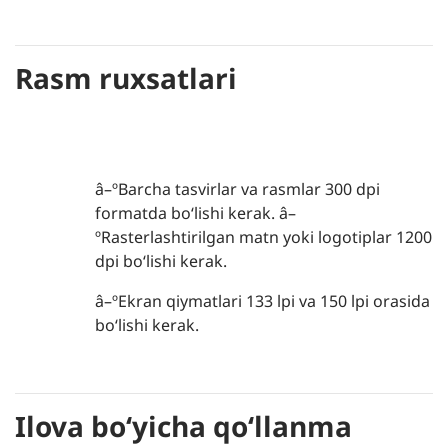
Rasm ruxsatlari
â–ºBarcha tasvirlar va rasmlar 300 dpi
formatda boʻlishi kerak. â–
ºRasterlashtirilgan matn yoki logotiplar 1200
dpi boʻlishi kerak.
â–ºEkran qiymatlari 133 lpi va 150 lpi orasida
boʻlishi kerak.
Ilova boʻyicha qoʻllanma