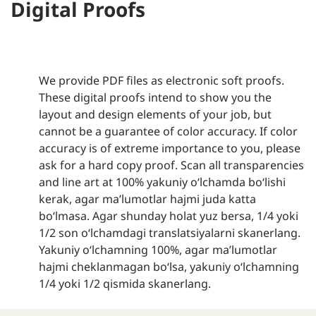
Digital Proofs
We provide PDF files as electronic soft proofs.
These digital proofs intend to show you the
layout and design elements of your job, but
cannot be a guarantee of color accuracy. If color
accuracy is of extreme importance to you, please
ask for a hard copy proof. Scan all transparencies
and line art at 100% yakuniy oʻlchamda boʻlishi
kerak, agar maʼlumotlar hajmi juda katta
boʻlmasa. Agar shunday holat yuz bersa, 1/4 yoki
1/2 son oʻlchamdagi translatsiyalarni skanerlang.
Yakuniy oʻlchamning 100%, agar maʼlumotlar
hajmi cheklanmagan boʻlsa, yakuniy oʻlchamning
1/4 yoki 1/2 qismida skanerlang.