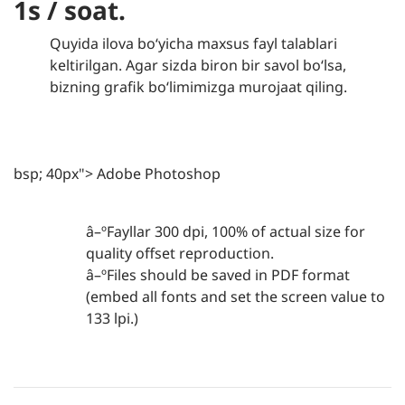
1s / soat.
Quyida ilova boʻyicha maxsus fayl talablari
keltirilgan. Agar sizda biron bir savol boʻlsa,
bizning grafik boʻlimimizga murojaat qiling.
bsp; 40px"> Adobe Photoshop
â–ºFayllar 300 dpi, 100% of actual size for
quality offset reproduction.
â–ºFiles should be saved in PDF format
(embed all fonts and set the screen value to
133 lpi.)