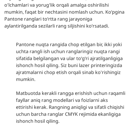
o'lchamlari va yorug'lik orqali amalga oshirilishi
mumkin, faqat bir nechtasini nomlash uchun. Ko‘pgina
Pantone ranglari to‘rtta rang jarayoniga
aylantirilganda sezilarli rang siljishini ko‘rsatadi.
Pantone nuqta rangida chop etilgan bir, ikki yoki
uchta rangli ish uchun ranglaringiz nuqta rangi
sifatida belgilangan va ular to‘g‘ri ajratilganligiga
ishonch hosil qiling. Siz buni lazer printeringizda
ajratmalarni chop etish orqali sinab ko'rishingiz
mumkin.
Matbuotda kerakli rangga erishish uchun raqamli
fayllar aniq rang modellari va foizlarni aks
ettirishi kerak. Rangning aniqligi va sifatli chiqishi
uchun barcha ranglar CMYK rejimida ekanligiga
ishonch hosil qiling.